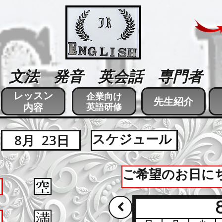
文法 発音 英会話 専門者
レッスン
企業向け
先生紹介
内容
英語研修
たくさんレッスンが欲しい！
スケジュール
8月 23日
ご希望のお日に
