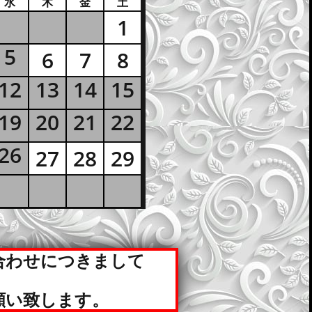
水
木
金
土
1
1
5
6
7
8
6
7
8
12
13
14
15
19
20
21
22
26
27
28
29
27
28
29
合わせにつきまして
願い致します。