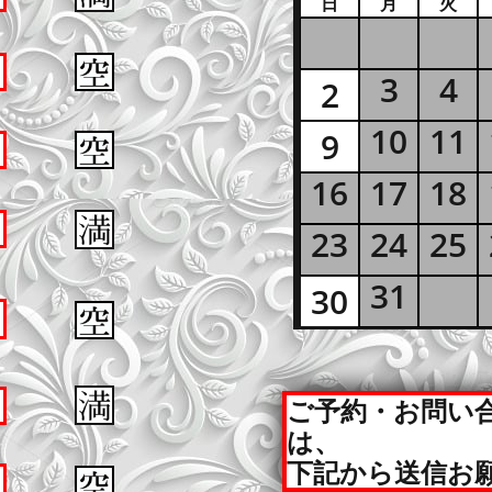
日
月
火
2
3
4
2
9
10
11
9
16
17
18
23
24
25
30
31
30
ご予約・お問い
は、
下記から送信お