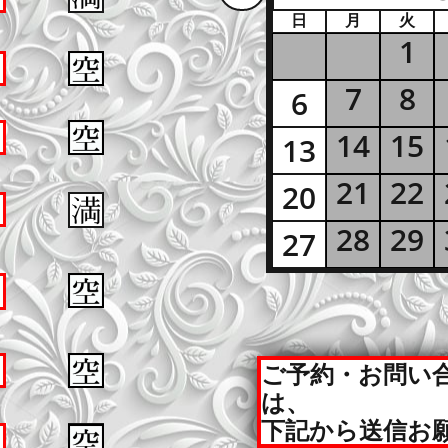
日
月
火
1
6
7
8
6
13
14
15
13
20
21
22
20
27
28
29
27
ご予約・お問い
は、
下記から送信お