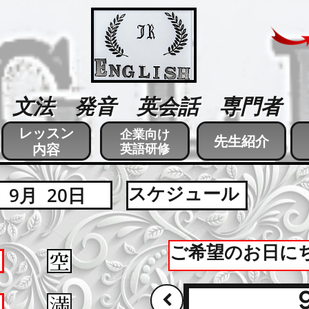
文法 発音 英会話 専門者
レッスン
企業向け
先生紹介
内容
英語研修
たくさんレッスンが欲しい！
スケジュール
9月 20日
ご希望のお日に
