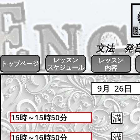
文法 発
レッスン
レッスン
トップページ
スケジュール
内容
9月 26日
15時～15時50分
16時～16時50分